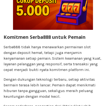
Komitmen Serba888 untuk Pemain
Serba888 tidak hanya menawarkan permainan slot
dengan deposit hemat, tetapi juga menjamin
kenyamanan setiap pemain. Sistem keamanan yang kuat,
layanan pelanggan yang responsif, serta transaksi yang
cepat menjadi bukti nyata komitmen platform ini.
Dengan dukungan teknologi terbaru, setiap aktivitas
bermain terasa lebih lancar. Pemain dapat menikmati
hiburan tanpa gangguan, sekaligus meraih peluang
keuntungan dengan modal kecil.