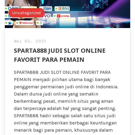
Uncategorized
May 03, 2025
SPARTA888 JUDI SLOT ONLINE
FAVORIT PARA PEMAIN
SPARTA888 JUDI SLOT ONLINE FAVORIT PARA
PEMAIN menjadi pilihan utama bagi banyak
penggemar permainan judi online di Indonesia.
Dalam dunia judi online yang semakin
berkembang pesat, memilih situs yang aman
dan terpercaya adalah hal yang sangat penting.
SPARTA888 hadir sebagai salah satu situs judi
online yang memberikan berbagai keuntungan
menarik bagi para pemain, khususnya dalam