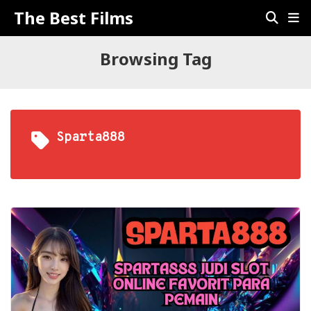
The Best Films
Browsing Tag
Sparta888