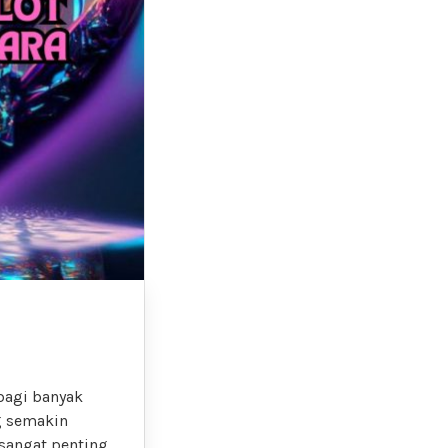
bagi banyak
g semakin
sangat penting.