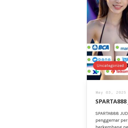
Uncategorized
May 03, 2025
SPARTA888
SPARTA888 JUDI
penggemar perm
berkembang pes