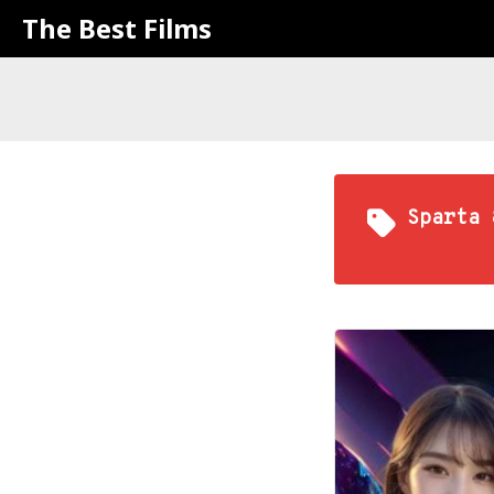
The Best Films
Sparta 