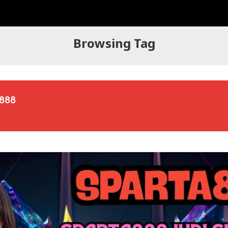
Browsing Tag
888