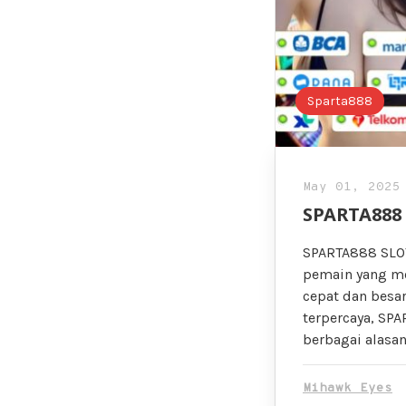
Sparta888
May 01, 2025
SPARTA888
SPARTA888 SLO
pemain yang me
cepat dan besar
terpercaya, SP
berbagai alasa
Mihawk Eyes