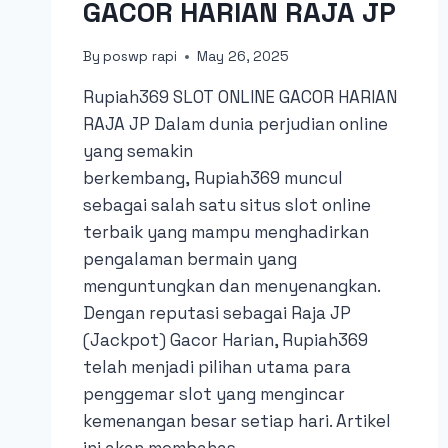
GACOR HARIAN RAJA JP
By
poswp rapi
May 26, 2025
Rupiah369 SLOT ONLINE GACOR HARIAN
RAJA JP Dalam dunia perjudian online
yang semakin
berkembang, Rupiah369 muncul
sebagai salah satu situs slot online
terbaik yang mampu menghadirkan
pengalaman bermain yang
menguntungkan dan menyenangkan.
Dengan reputasi sebagai Raja JP
(Jackpot) Gacor Harian, Rupiah369
telah menjadi pilihan utama para
penggemar slot yang mengincar
kemenangan besar setiap hari. Artikel