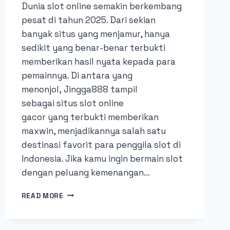
Dunia slot online semakin berkembang
pesat di tahun 2025. Dari sekian
banyak situs yang menjamur, hanya
sedikit yang benar-benar terbukti
memberikan hasil nyata kepada para
pemainnya. Di antara yang
menonjol, Jingga888 tampil
sebagai situs slot online
gacor yang terbukti memberikan
maxwin, menjadikannya salah satu
destinasi favorit para penggila slot di
Indonesia. Jika kamu ingin bermain slot
dengan peluang kemenangan…
MAIN
READ MORE
DI JINGGA888 SITUS
SLOT
ONLINE