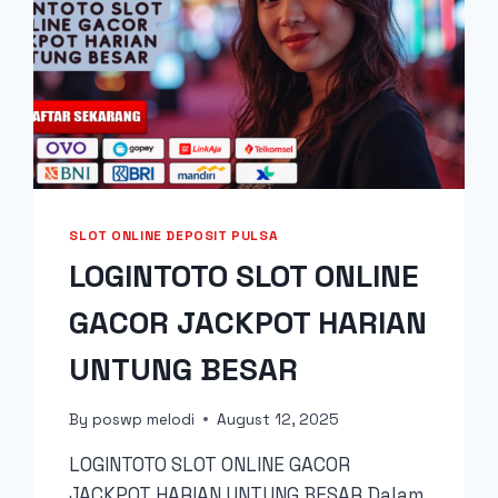
SLOT ONLINE DEPOSIT PULSA
LOGINTOTO SLOT ONLINE
GACOR JACKPOT HARIAN
UNTUNG BESAR
By
poswp melodi
August 12, 2025
LOGINTOTO SLOT ONLINE GACOR
JACKPOT HARIAN UNTUNG BESAR Dalam