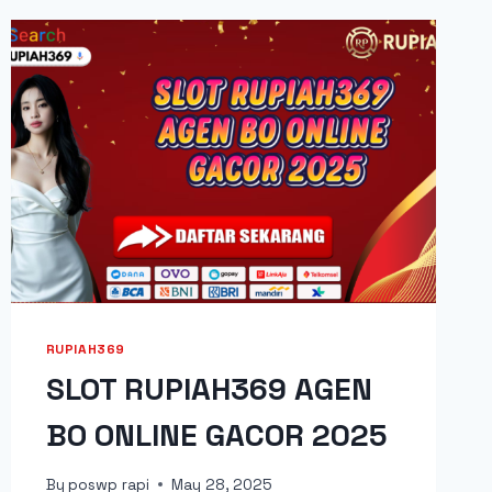
GACOR
TERBUKTI
MAXWIN
RUPIAH369
SLOT RUPIAH369 AGEN
BO ONLINE GACOR 2025
By
poswp rapi
May 28, 2025