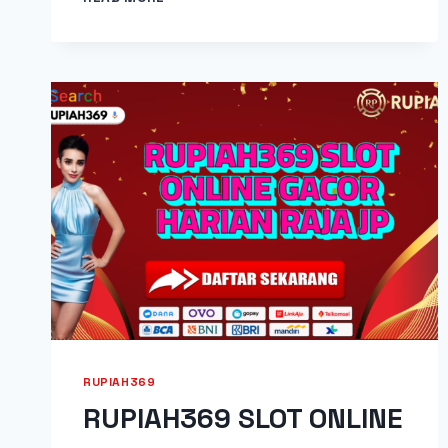
ONLINE
DEPOSIT
PULSA
TANPA
POTONGAN
RUPIAH369
RUPIAH369 SLOT ONLINE