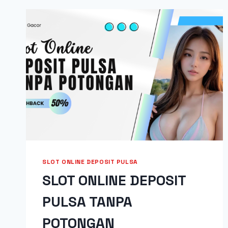
DI
LOGINTOTO
SLOT ONLINE DEPOSIT PULSA
SLOT ONLINE DEPOSIT
PULSA TANPA
POTONGAN