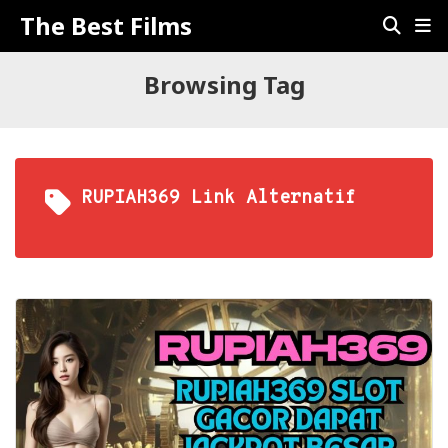
The Best Films
Browsing Tag
RUPIAH369 Link Alternatif