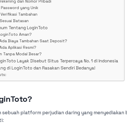
Rekening dan Nomor Pribadi
 Password yang Unik
 Verifikasi Tambahan
 Sesuai Batasan
mum Tentang LoginToto
LoginToto Aman?
Ada Biaya Tambahan Saat Deposit?
Ada Aplikasi Resmi?
in Tanpa Modal Besar?
ginToto Layak Disebut Situs Terpercaya No. 1 di Indonesia
ng di LoginToto dan Rasakan Sendiri Bedanya!
sts:
ginToto
?
h sebuah platform perjudian daring yang menyediakan 
i: