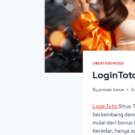
UNCATEGORIZED
LoginToto
By
poswp besar
Ju
LoginToto
Situs T
berkembang denga
mulai dari bonus
beredar, hanya s