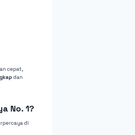
an cepat,
ngkap
dan
ya No. 1?
rpercaya di