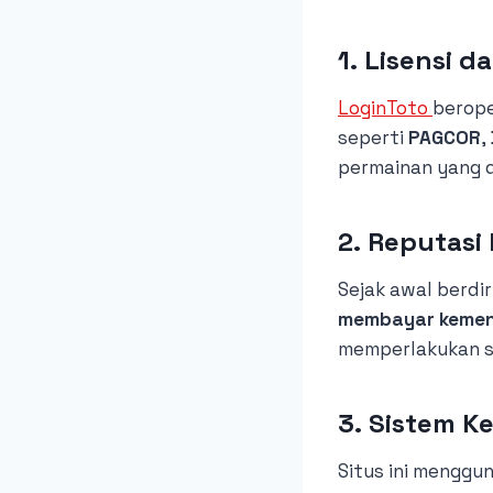
1.
Lisensi da
LoginToto
berope
seperti
PAGCOR
,
permainan yang d
2.
Reputasi 
Sejak awal berdir
membayar kemen
memperlakukan s
3.
Sistem K
Situs ini menggu