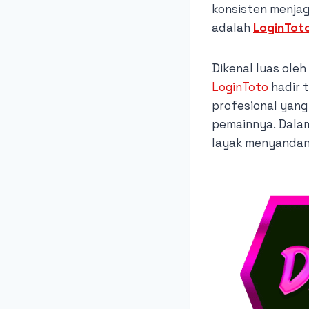
konsisten menjag
adalah
LoginTot
Dikenal luas ole
LoginToto
hadir 
profesional yan
pemainnya. Dalam
layak menyandan