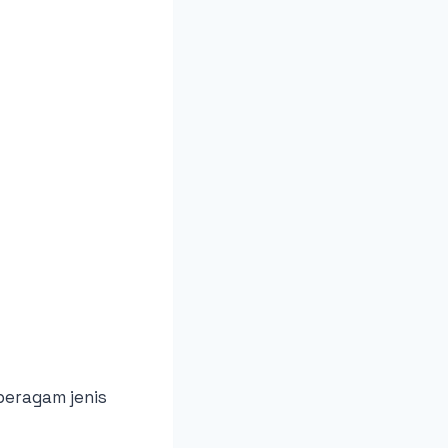
beragam jenis