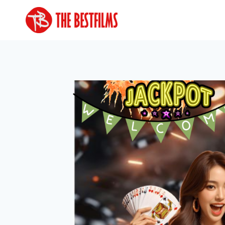
Skip
to
content