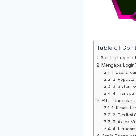
Table of Con
Apa Itu LoginTo
Mengapa LoginT
1. Lisensi d
2. Reputasi
3. Sistem 
4. Transpar
Fitur Unggulan
1. Desain U
2. Prediksi 
3. Akses Mu
4. Beraga