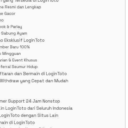
n yang Tersedia di LoginToto
line Resmi dan Lengkap
ine Gacor
ino
ok & Parlay
& Sabung Ayam
o Eksklusif LoginToto
ember Baru 100%
k Mingguan
rian & Event Khusus
ferral Seumur Hidup
taran dan Bermain di LoginToto
 Withdraw yang Cepat dan Mudah
mer Support 24 Jam Nonstop
n LoginToto dari Seluruh Indonesia
LoginToto dengan Situs Lain
ain di LoginToto