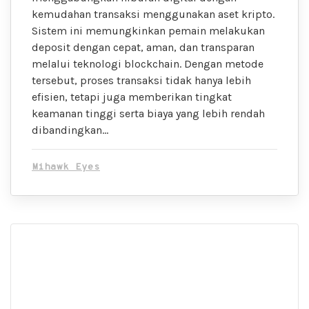
kemudahan transaksi menggunakan aset kripto.
Sistem ini memungkinkan pemain melakukan
deposit dengan cepat, aman, dan transparan
melalui teknologi blockchain. Dengan metode
tersebut, proses transaksi tidak hanya lebih
efisien, tetapi juga memberikan tingkat
keamanan tinggi serta biaya yang lebih rendah
dibandingkan…
Mihawk Eyes