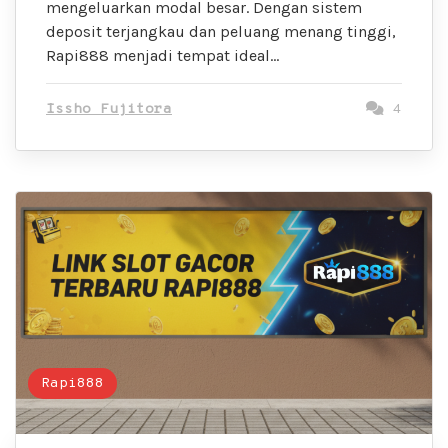
mengeluarkan modal besar. Dengan sistem
deposit terjangkau dan peluang menang tinggi,
Rapi888 menjadi tempat ideal…
Issho Fujitora
4
Rapi888