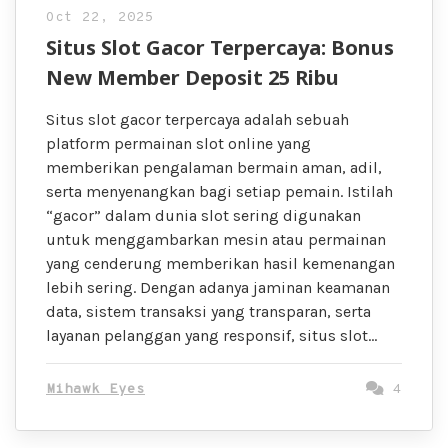
Oct 22, 2025
Situs Slot Gacor Terpercaya: Bonus
New Member Deposit 25 Ribu
Situs slot gacor terpercaya adalah sebuah
platform permainan slot online yang
memberikan pengalaman bermain aman, adil,
serta menyenangkan bagi setiap pemain. Istilah
“gacor” dalam dunia slot sering digunakan
untuk menggambarkan mesin atau permainan
yang cenderung memberikan hasil kemenangan
lebih sering. Dengan adanya jaminan keamanan
data, sistem transaksi yang transparan, serta
layanan pelanggan yang responsif, situs slot…
Mihawk Eyes
4