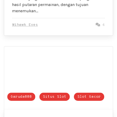
hasil putaran permainan, dengan tujuan
menemukan…
Mihawk Eyes
6
Garuda888
Situs Slot
Slot Gacor