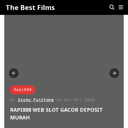
The Best Films
Rapi888
By
Issho Fujitora
on
Oct 07, 2025
RAPI888 WEB SLOT GACOR DEPOSIT
MURAH