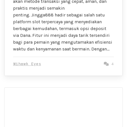
akan metode transaksi yang cepat, aman, dan
praktis menjadi semakin
penting. Jingga888 hadir sebagai salah satu
platform slot terpercaya yang menyediakan
berbagai kemudahan, termasuk opsi deposit
via Dana. Fitur ini menjadi daya tarik tersendiri
bagi para pemain yang mengutamakan efisiensi
waktu dan kenyamanan saat bermain. Dengan…
Mihawk Eyes
4