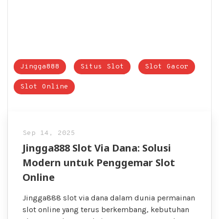
Jingga888
Situs Slot
Slot Gacor
Slot Online
Sep 14, 2025
Jingga888 Slot Via Dana: Solusi
Modern untuk Penggemar Slot
Online
Jingga888 slot via dana dalam dunia permainan
slot online yang terus berkembang, kebutuhan