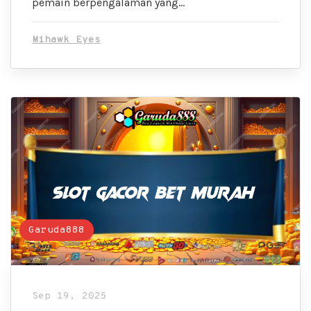
pemain berpengalaman yang…
Mihawk Eyes
Garuda888
Sep 19, 2025